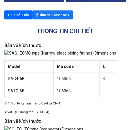
Chia sẻ Zalo
Chia sẻ Facebook
THÔNG TIN CHI TIẾT
Bản vẽ kích thước
Model
Mã code
L
SAG4-6B
106366
4
SATG-6B
106064
※ 1. Vui lòng mua riêng CS-4 và CN-4
● Vật liệu: đồng thau（C3604）
Bản vẽ kích thước