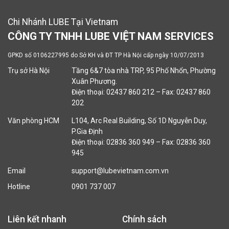
Chi Nhánh LUBE Tại Vietnam
CÔNG TY TNHH LUBE VIỆT NAM SERVICES
GPKD số 0106227995 do Sở KH và ĐT TP Hà Nội cấp ngày 10/07/2013
Trụ sở Hà Nội
Tầng 6&7 tòa nhà TRP, 95 Phố Nhổn, Phường
Xuân Phương.
Điện thoại: 02437 860 212 – Fax: 02437 860
202
Văn phòng HCM
L104, Arc Real Building, Số 1D Nguyễn Duy,
P.Gia Định
Điện thoại: 02836 360 949 – Fax: 02836 360
945
Email
support@lubevietnam.com.vn
Hotline
0901 737 007
Liên kết nhanh
Chính sách