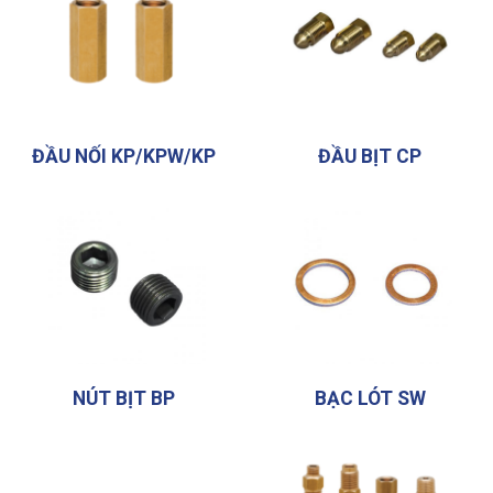
ĐẦU NỐI KP/KPW/KP
ĐẦU BỊT CP
NÚT BỊT BP
BẠC LÓT SW