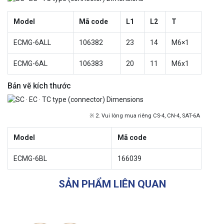
Model
Mã code
L1
L2
T
ECMG-6ALL
106382
23
14
M6×1
ECMG-6AL
106383
20
11
M6x1
Bản vẽ kích thước
※ 2. Vui lòng mua riêng CS-4, CN-4, SAT-6A
Model
Mã code
ECMG-6BL
166039
SẢN PHẨM LIÊN QUAN