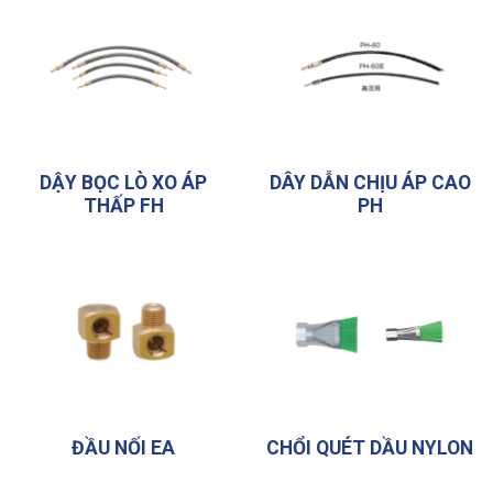
DẬY BỌC LÒ XO ÁP
DÂY DẪN CHỊU ÁP CAO
THẤP FH
PH
ĐẦU NỐI EA
CHỔI QUÉT DẦU NYLON