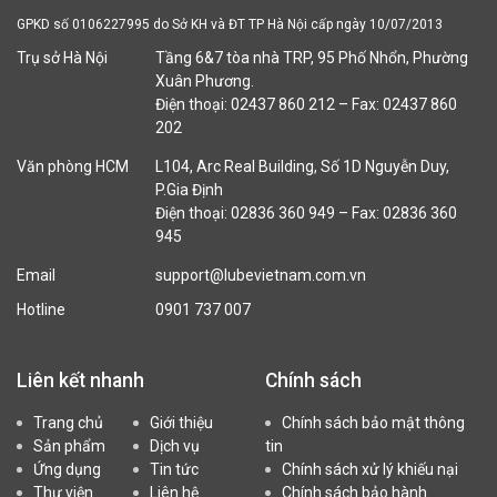
GPKD số 0106227995 do Sở KH và ĐT TP Hà Nội cấp ngày 10/07/2013
Trụ sở Hà Nội
Tầng 6&7 tòa nhà TRP, 95 Phố Nhổn, Phường
Xuân Phương.
Điện thoại: 02437 860 212 – Fax: 02437 860
202
Văn phòng HCM
L104, Arc Real Building, Số 1D Nguyễn Duy,
P.Gia Định
Điện thoại: 02836 360 949 – Fax: 02836 360
945
Email
support@lubevietnam.com.vn
Hotline
0901 737 007
Liên kết nhanh
Chính sách
Trang chủ
Giới thiệu
Chính sách bảo mật thông
Sản phẩm
Dịch vụ
tin
Ứng dụng
Tin tức
Chính sách xử lý khiếu nại
Thư viện
Liên hệ
Chính sách bảo hành