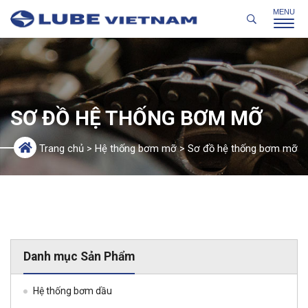
SƠ ĐỒ HỆ THỐNG BƠM MỠ
Trang chủ
>
Hệ thống bơm mỡ
>
Sơ đồ hệ thống bơm mỡ
Danh mục Sản Phẩm
Hệ thống bơm dầu