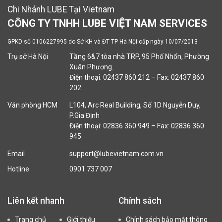
Chi Nhánh LUBE Tại Vietnam
CÔNG TY TNHH LUBE VIỆT NAM SERVICES
GPKD số 0106227995 do Sở KH và ĐT TP Hà Nội cấp ngày 10/07/2013
Trụ sở Hà Nội
Tầng 6&7 tòa nhà TRP, 95 Phố Nhổn, Phường
Xuân Phương.
Điện thoại: 02437 860 212 – Fax: 02437 860
202
Văn phòng HCM
L104, Arc Real Building, Số 1D Nguyễn Duy,
P.Gia Định
Điện thoại: 02836 360 949 – Fax: 02836 360
945
Email
support@lubevietnam.com.vn
Hotline
0901 737 007
Liên kết nhanh
Chính sách
Trang chủ
Giới thiệu
Chính sách bảo mật thông