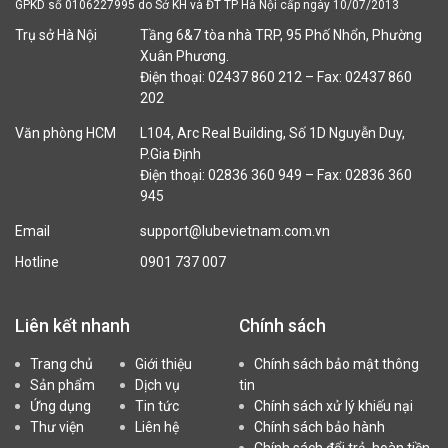
GPKD số 0106227995 do Sở KH và ĐT TP Hà Nội cấp ngày 10/07/2013
Trụ sở Hà Nội
Tầng 6&7 tòa nhà TRP, 95 Phố Nhổn, Phường
Xuân Phương.
Điện thoại: 02437 860 212 – Fax: 02437 860
202
Văn phòng HCM
L104, Arc Real Building, Số 1D Nguyễn Duy,
P.Gia Định
Điện thoại: 02836 360 949 – Fax: 02836 360
945
Email
support@lubevietnam.com.vn
Hotline
0901 737 007
Liên kết nhanh
Chính sách
Trang chủ
Giới thiệu
Chính sách bảo mật thông
Sản phẩm
Dịch vụ
tin
Ứng dụng
Tin tức
Chính sách xử lý khiếu nại
Thư viện
Liên hệ
Chính sách bảo hành
Chính sách đổi trả, hoàn tiền