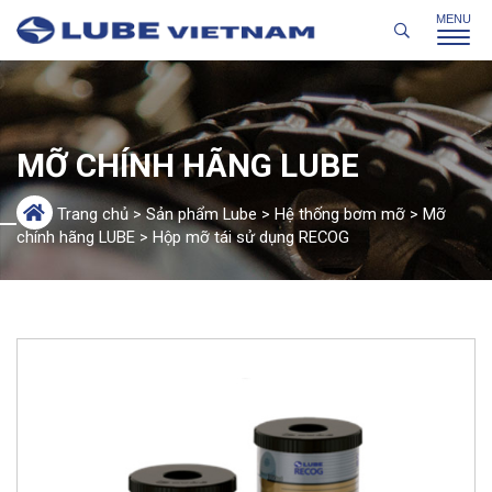
MỠ CHÍNH HÃNG LUBE
Trang chủ
>
Sản phẩm Lube
>
Hệ thống bơm mỡ
>
Mỡ
chính hãng LUBE
>
Hộp mỡ tái sử dụng RECOG