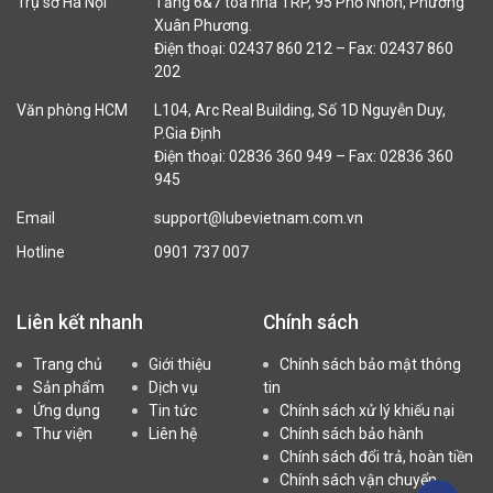
Trụ sở Hà Nội
Tầng 6&7 tòa nhà TRP, 95 Phố Nhổn, Phường
Xuân Phương.
Điện thoại: 02437 860 212 – Fax: 02437 860
202
Văn phòng HCM
L104, Arc Real Building, Số 1D Nguyễn Duy,
P.Gia Định
Điện thoại: 02836 360 949 – Fax: 02836 360
945
Email
support@lubevietnam.com.vn
Hotline
0901 737 007
Liên kết nhanh
Chính sách
Trang chủ
Giới thiệu
Chính sách bảo mật thông
Sản phẩm
Dịch vụ
tin
Ứng dụng
Tin tức
Chính sách xử lý khiếu nại
Thư viện
Liên hệ
Chính sách bảo hành
Chính sách đổi trả, hoàn tiền
Chính sách vận chuyển