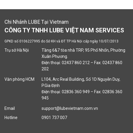
Chi Nhánh LUBE Tại Vietnam
CÔNG TY TNHH LUBE VIỆT NAM SERVICES
GPKD số 0106227995 do Sở KH và ĐT TP Hà Nội cấp ngày 10/07/2013
Trụ sở Hà Nội
Tầng 6&7 tòa nhà TRP, 95 Phố Nhổn, Phường
Xuân Phương.
Điện thoại: 02437 860 212 – Fax: 02437 860
202
Văn phòng HCM
L104, Arc Real Building, Số 1D Nguyễn Duy,
P.Gia Định
Điện thoại: 02836 360 949 – Fax: 02836 360
945
Email
support@lubevietnam.com.vn
Hotline
0901 737 007