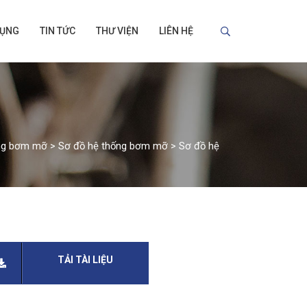
DỤNG
TIN TỨC
THƯ VIỆN
LIÊN HỆ
ng bơm mỡ
>
Sơ đồ hệ thống bơm mỡ
>
Sơ đồ hệ
TẢI TÀI LIỆU