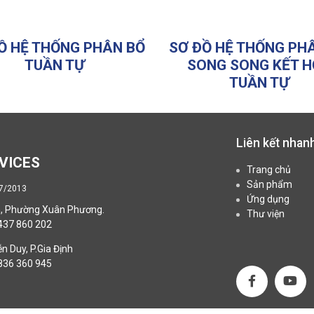
Ồ HỆ THỐNG PHÂN BỔ
SƠ ĐỒ HỆ THỐNG PH
TUẦN TỰ
SONG SONG KẾT 
TUẦN TỰ
Liên kết nhan
VICES
Trang chủ
Sản phẩm
07/2013
Ứng dụng
n, Phường Xuân Phương.
Thư viện
2437 860 202
n Duy, P.Gia Định
2836 360 945