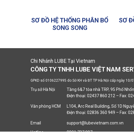
SƠ ĐỒ HỆ THỐNG PHÂN BỔ
SƠ Đ
SONG SONG
Chi Nhánh LUBE Tại Vietnam
CÔNG TY TNHH LUBE VIỆT NAM SER
GPKD số 0106227995 do Sở KH và ĐT TP Hà Nội cấp ngày 10/
Trụ sở Hà Nội
Tầng 6&7 tòa nhà TRP, 95 Phố Nhổ
Điện thoại: 02437 860 212 – Fax: 0
Văn phòng HCM
L104, Arc Real Building, Số 1D Nguyễ
Điện thoại: 02836 360 949 – Fax: 0
Email
support@lubevietnam.com.vn
Hotline
0901 737 007