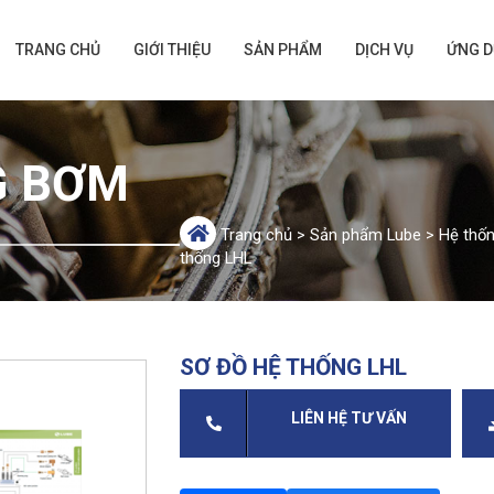
TRANG CHỦ
GIỚI THIỆU
SẢN PHẨM
DỊCH VỤ
ỨNG 
G BƠM
Trang chủ
>
Sản phẩm Lube
>
Hệ thố
thống LHL
SƠ ĐỒ HỆ THỐNG LHL
LIÊN HỆ TƯ VẤN