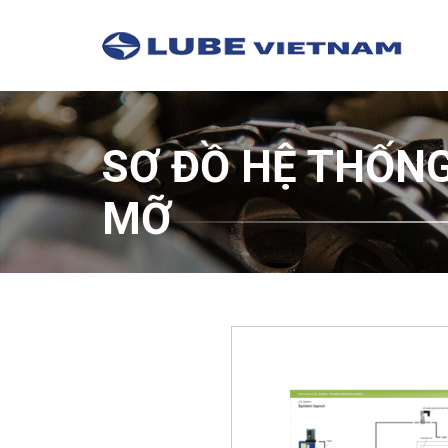
SƠ ĐỒ HỆ THỐN
MỠ